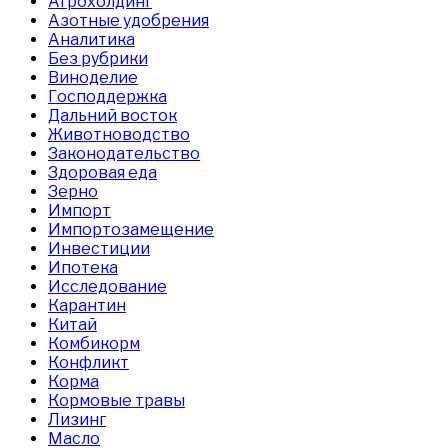
Агрохолдинг
Азотные удобрения
Аналитика
Без рубрики
Виноделие
Господдержка
Дальний восток
Животноводство
Законодательство
Здоровая еда
Зерно
Импорт
Импортозамещение
Инвестиции
Ипотека
Исследование
Карантин
Китай
Комбикорм
Конфликт
Корма
Кормовые травы
Лизинг
Масло