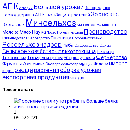
АПК
Большой урожай
Виноградство
Аграрии
Зерно
Господдержка АПК
КРС
Защита растений
ЕАЭС
Минсельхоз
Картофель
Минсельхоз РФ
Мираторг
Производство
Наука
Мясо
Молоко
Потеря урожая
Посев
Пшеница
Птицеводство
Пчеловодство
Россельхозбанк
Россельхознадзор
Рыбы
Садоводство
Сахар
Сельское хозяйство
Сельхозтехника
Теплицы
Фермерство
Товары и цены
Уборка урожая
Технологии
импорт
Фрукты
Яблоки
Экономика
Экспорт сельхозпродукции
овощи
сборка урожая
растения
корма
экспортная продукция
ягоды
Полезно знать
1
05.02.2021