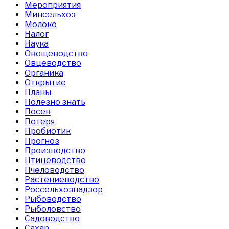
Мероприятия
Минсельхоз
Молоко
Налог
Наука
Овощеводство
Овцеводство
Органика
Открытие
Планы
Полезно знать
Посев
Потеря
Пробиотик
Прогноз
Производство
Птицеводство
Пчеловодство
Растениеводство
Россельхознадзор
Рыбоводство
Рыболовство
Садоводство
Сахар