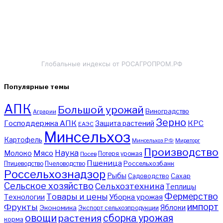
Глобальные индексы от РОСАГРОПРОМ.РФ
Популярные темы
АПК
Большой урожай
Виноградство
Аграрии
Зерно
Господдержка АПК
КРС
Защита растений
ЕАЭС
Минсельхоз
Картофель
Минсельхоз РФ
Мираторг
Производство
Наука
Мясо
Молоко
Потеря урожая
Посев
Пшеница
Птицеводство
Пчеловодство
Россельхозбанк
Россельхознадзор
Рыбы
Садоводство
Сахар
Сельское хозяйство
Сельхозтехника
Теплицы
Фермерство
Товары и цены
Уборка урожая
Технологии
импорт
Фрукты
Яблоки
Экономика
Экспорт сельхозпродукции
овощи
сборка урожая
растения
корма