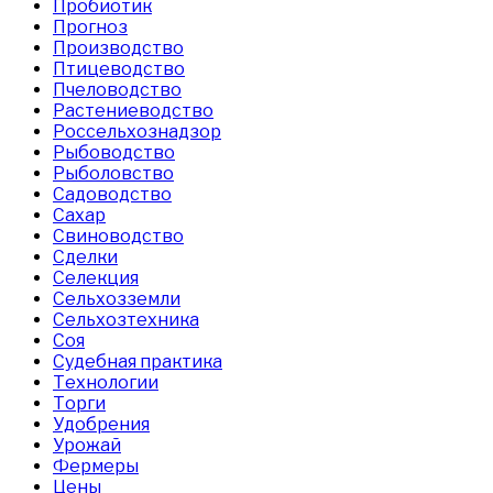
Пробиотик
Прогноз
Производство
Птицеводство
Пчеловодство
Растениеводство
Россельхознадзор
Рыбоводство
Рыболовство
Садоводство
Сахар
Свиноводство
Сделки
Селекция
Сельхозземли
Сельхозтехника
Соя
Судебная практика
Технологии
Торги
Удобрения
Урожай
Фермеры
Цены