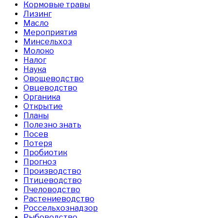
Кормовые травы
Лизинг
Масло
Мероприятия
Минсельхоз
Молоко
Налог
Наука
Овощеводство
Овцеводство
Органика
Открытие
Планы
Полезно знать
Посев
Потеря
Пробиотик
Прогноз
Производство
Птицеводство
Пчеловодство
Растениеводство
Россельхознадзор
Рыбоводство