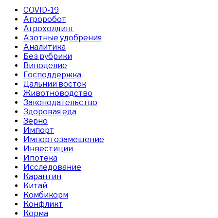
COVID-19
Агроробот
Агрохолдинг
Азотные удобрения
Аналитика
Без рубрики
Виноделие
Господдержка
Дальний восток
Животноводство
Законодательство
Здоровая еда
Зерно
Импорт
Импортозамещение
Инвестиции
Ипотека
Исследование
Карантин
Китай
Комбикорм
Конфликт
Корма