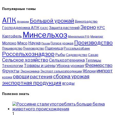
Популярные темы
АПК
Большой урожай
Виноградство
Аграрии
Зерно
Господдержка АПК
КРС
Защита растений
ЕАЭС
Минсельхоз
Картофель
Минсельхоз РФ
Мираторг
Производство
Наука
Мясо
Молоко
Потеря урожая
Посев
Пшеница
Птицеводство
Пчеловодство
Россельхозбанк
Россельхознадзор
Рыбы
Садоводство
Сахар
Сельское хозяйство
Сельхозтехника
Теплицы
Фермерство
Товары и цены
Уборка урожая
Технологии
импорт
Фрукты
Яблоки
Экономика
Экспорт сельхозпродукции
овощи
сборка урожая
растения
корма
экспортная продукция
ягоды
Полезно знать
1