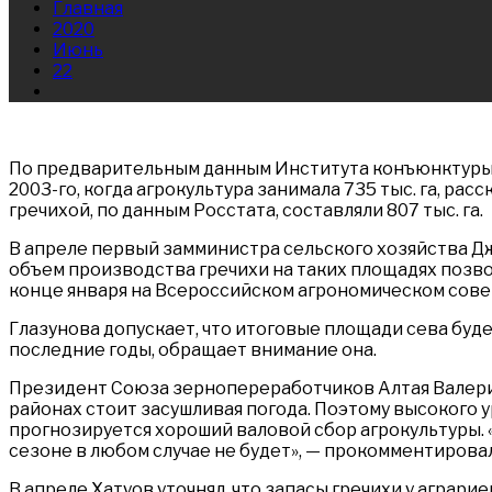
Главная
2020
Июнь
22
По предварительным данным Института конъюнктуры агр
2003-го, когда агрокультура занимала 735 тыс. га, р
гречихой, по данным Росстата, составляли 807 тыс. га.
В апреле первый замминистра сельского хозяйства Джам
объем производства гречихи на таких площадях позвол
конце января на Всероссийском агрономическом совещ
Глазунова допускает, что итоговые площади сева буде
последние годы, обращает внимание она.
Президент Союза зернопереработчиков Алтая Валерий
районах стоит засушливая погода. Поэтому высокого у
прогнозируется хороший валовой сбор агрокультуры. 
сезоне в любом случае не будет», — прокомментирова
В апреле Хатуов уточнял, что запасы гречихи у аграрие