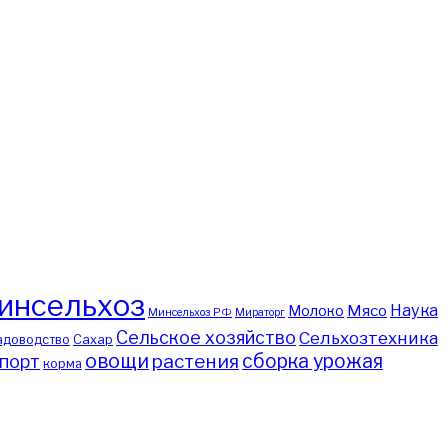
инсельхоз
Наука
Мясо
Молоко
Минсельхоз РФ
Мираторг
Сельское хозяйство
Сельхозтехника
адоводство
Сахар
овощи
сборка урожая
растения
порт
корма