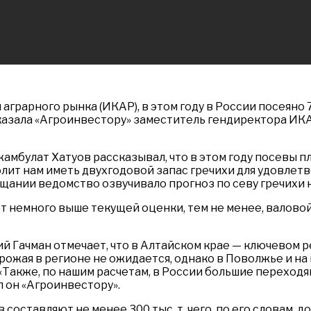
арного рынка (ИКАР), в этом году в России посеяно 73
ассказала «Агроинвестору» заместитель гендиректора И
булат Хатуов рассказывал, что в этом году посевы план
ит нам иметь двухгодовой запас гречихи для удовлетво
ании ведомство озвучивало прогноз по севу гречихи на
т немного выше текущей оценки, тем не менее, валовой
 Гачман отмечает, что в Алтайском крае — ключевом 
рожая в регионе не ожидается, однако в Поволжье и на
«Также, по нашим расчетам, в России большие переходя
л он «Агроинвестору».
в составляют не менее 300 тыс. т, чего, по его словам, 