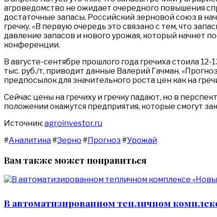
агроведомство не ожидает очередного повышения спро
достаточные запасы. Российский зерновой союз в нач
гречку. «В первую очередь это связано с тем, что зап
давление запасов и нового урожая, который начнет по
конференции.
В августе-сентябре прошлого года гречиха стоила 12-13
тыс. руб./т, приводит данные Валерий Гачман. «Прогно
предпосылок для значительного роста цен как на гречих
Сейчас цены на гречиху и гречку падают, но в перспе
положении окажутся предприятия, которые смогут заку
Источник:
agroinvestor.ru
#
Аналитика
#
Зерно
#
Прогноз
#
Урожай
Вам также может понравиться
В автоматизированном тепличном комплекс