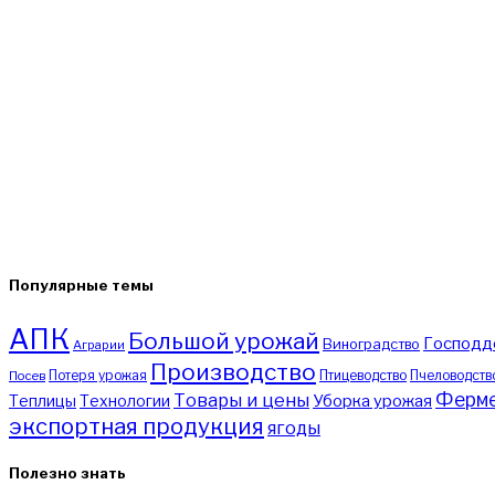
Популярные темы
АПК
Большой урожай
Господд
Виноградство
Аграрии
Производство
Потеря урожая
Птицеводство
Пчеловодств
Посев
Ферме
Товары и цены
Уборка урожая
Теплицы
Технологии
экспортная продукция
ягоды
Полезно знать