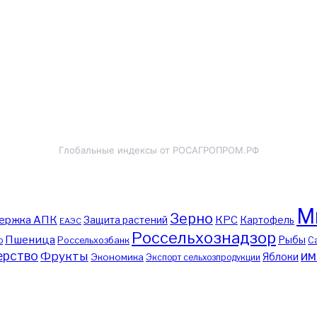
Глобальные индексы от РОСАГРОПРОМ.РФ
М
Зерно
ержка АПК
КРС
Защита растений
Картофель
ЕАЭС
Россельхознадзор
Пшеница
Рыбы
о
Россельхозбанк
С
рство
им
Фрукты
Яблоки
Экономика
Экспорт сельхозпродукции