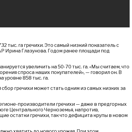
2 тыс. га гречихи. Это самый низкий показатель с
КАР Ирина Глазунова. Годом ранее площади под
ируется увеличить на 50-70 тыс. га. «Мы считаем, что
рения спроса наших покупателей», — говорил он. В
 уровне 858 тыс. га.
 сбор гречихи может стать одним из самых низких за
регионе-производители гречихи — даже в предгорных
 юге Центрального Черноземья, напротив,
щие остатки гречихи, так что дефицита крупы в новом
должно хватить до нового урожая. При этом