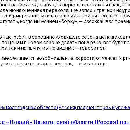
са на гречневую крупу: в период ажиотажных закупок 
але июня оценивал переходящие запасы гречихи на уро
асы сформированы, и пока люди их не съедят, больше пок
ступать, когда мы начнем уборку», — рассказывал през
 тыс. руб./т, в середине уходящего сезона цена доходила
з по ценам в новом сезоне делать пока рано, все будет 
у, так и на крупу, мы не видим», — говорит он.
ктиве ожидается возобновление их роста, отмечает Ири
пить сырье на старте сезона», — считает она.
е «Новый» Вологодской области (Россия) по