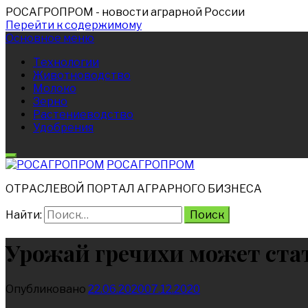
РОСАГРОПРОМ
- новости аграрной России
Перейти к содержимому
Основное меню
Технологии
Животноводство
Молоко
Зерно
Растениеводство
Удобрения
РОСАГРОПРОМ
ОТРАСЛЕВОЙ ПОРТАЛ АГРАРНОГО БИЗНЕСА
Найти:
Урожай гречихи может ста
Опубликовано
22.06.2020
07.12.2020