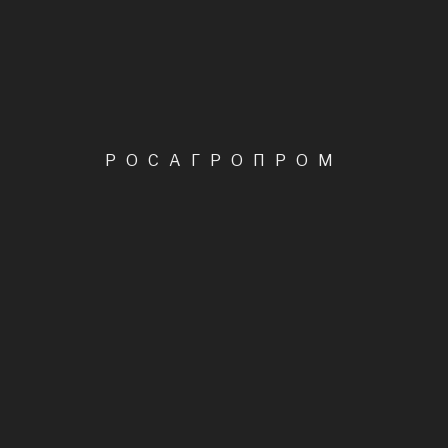
Импорт
Корма
Овощи
Растения
Сборка Урожая
Экспортная Продукция
Ягоды
РОСАГРОПРОМ
- НОВОСТИ АГРАРНОЙ
РОССИИ
ПОЛЕЗНО ЗНАТЬ
05.02.2021
1
Россияне стали
употреблять больше
белка животного
происхождения