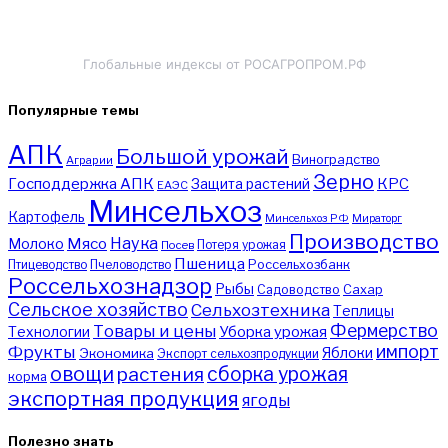
Глобальные индексы от РОСАГРОПРОМ.РФ
Популярные темы
АПК
Большой урожай
Виноградство
Аграрии
Зерно
Господдержка АПК
КРС
Защита растений
ЕАЭС
Минсельхоз
Картофель
Минсельхоз РФ
Мираторг
Производство
Наука
Мясо
Молоко
Потеря урожая
Посев
Пшеница
Птицеводство
Пчеловодство
Россельхозбанк
Россельхознадзор
Рыбы
Садоводство
Сахар
Сельское хозяйство
Сельхозтехника
Теплицы
Фермерство
Товары и цены
Уборка урожая
Технологии
импорт
Фрукты
Яблоки
Экономика
Экспорт сельхозпродукции
овощи
сборка урожая
растения
корма
экспортная продукция
ягоды
Полезно знать