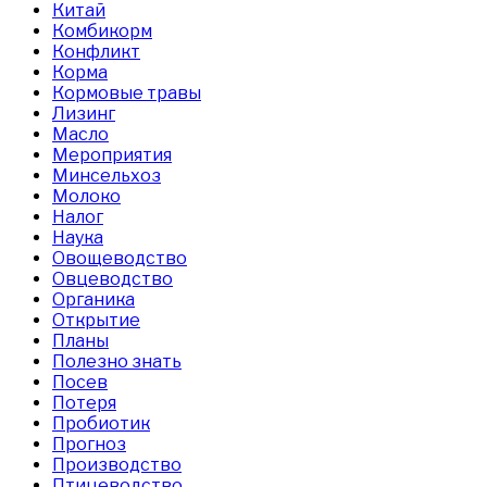
Китай
Комбикорм
Конфликт
Корма
Кормовые травы
Лизинг
Масло
Мероприятия
Минсельхоз
Молоко
Налог
Наука
Овощеводство
Овцеводство
Органика
Открытие
Планы
Полезно знать
Посев
Потеря
Пробиотик
Прогноз
Производство
Птицеводство